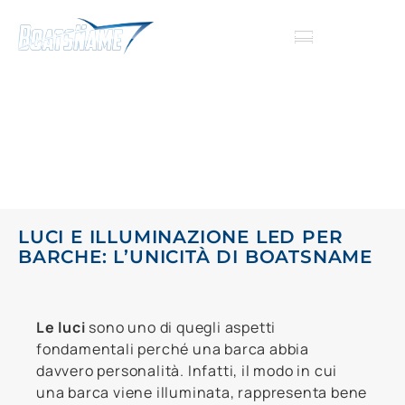
INSEGNE PERSONALIZZATE
TAPPETINI PERSONALIZZATI
INSEGNE PERSONALIZZATE
TAPPETINI PERSONALIZZATI
LUCI PER IMBARCAZIONI
HOME
-
LUCI PER IMBARCAZIONI
LUCI E ILLUMINAZIONE LED PER
BARCHE: L’UNICITÀ DI BOATSNAME
Le luci
sono uno di quegli aspetti
fondamentali perché una barca abbia
davvero personalità. Infatti, il modo in cui
una barca viene illuminata, rappresenta bene